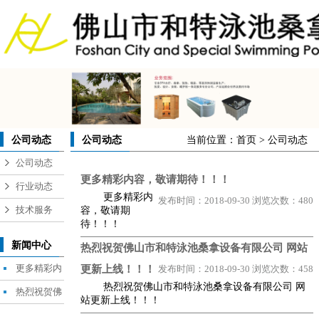
公司动态
公司动态
当前位置：
首页
>
公司动态
公司动态
更多精彩内容，敬请期待！！！
行业动态
更多精彩内
发布时间：2018-09-30 浏览次数：480
技术服务
容，敬请期
待！！！
新闻中心
热烈祝贺佛山市和特泳池桑拿设备有限公司 网站
更多精彩内
更新上线！！！
发布时间：2018-09-30 浏览次数：458
热烈祝贺佛山市和特泳池桑拿设备有限公司 网
容，敬请
热烈祝贺佛
站更新上线！！！
期...
山市和特